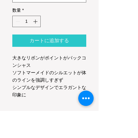
数量
*
カートに追加する
大きなリボンがポイントがバックコ
ンシャス
ソフトマーメイドのシルエットが体
のラインを強調しすぎず
シンプルなデザインでエラガントな
印象に
XS
バスト 80cm
S
ウエスト 61cm